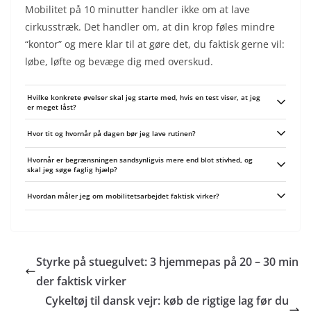
Mobilitet på 10 minutter handler ikke om at lave
cirkusstræk. Det handler om, at din krop føles mindre
“kontor” og mere klar til at gøre det, du faktisk gerne vil:
løbe, løfte og bevæge dig med overskud.
Hvilke konkrete øvelser skal jeg starte med, hvis en test viser, at jeg
er meget låst?
Vælg 2-3 øvelser målrettet det svageste område og gør dem konsekvent. For
Hvor tit og hvornår på dagen bør jeg lave rutinen?
ankler: knæ-til-væg mobilisering, sænket læg med håndstøtte og let
dorsalfleksion med bånd. For hofter: 90-90 rotationer, dybe lunges med
Gør rutinen 3-6 gange om ugen afhængigt af hvor fast du er - dagligt hvis du
rotation og glute-aktiverende øvelser. For øvre ryg: T-spine rotation på gulv,
Hvornår er begrænsningen sandsynligvis mere end blot stivhed, og
sidder meget. Brug en kort, dynamisk version som opvarmning før løb eller
nakkeforlængelser med foam roller og banded extensions.
skal jeg søge faglig hjælp?
styrke, og lav den fulde 8-minutters session efter arbejde eller som separat
mobilitetsblok.
Søg fysioterapeut hvis du har skarp smerte, vedvarende hævelse,
Hvordan måler jeg om mobilitetsarbejdet faktisk virker?
følelsesløshed eller hvis en side er markant svagere og ikke forbedres efter
2-3 ugers målrettet arbejde. Hvis bevægelserne giver jagende smerter eller
Retest de tre tests hver 1-2 uge og noter forbedringer side-for-side. Kombinér
låsninger, stop og få en vurdering.
med praktiske mål som dybere squat, mere aktivt skridt i løb eller færre
gener under træning - de funktionelle forbedringer er det bedste bevis.
Styrke på stuegulvet: 3 hjemmepas på 20 – 30 min
der faktisk virker
Cykeltøj til dansk vejr: køb de rigtige lag før du