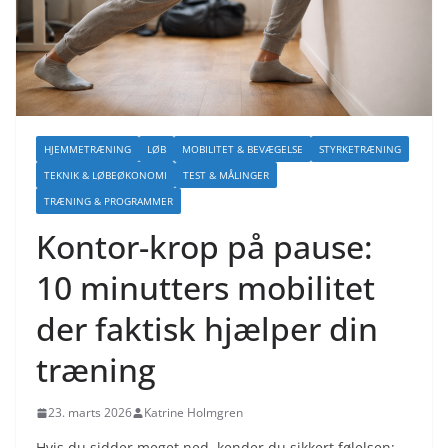
HJEMMETRÆNING
LØB
MOBILITET & BEVÆGELSE
STYRKETRÆNING
TEKNIK & LØBEØKONOMI
TEST & MÅLINGER
TRÆNING & PROGRAMMER
Kontor-krop på pause:
10 minutters mobilitet
der faktisk hjælper din
træning
23. marts 2026
Katrine Holmgren
Hvis du sidder meget ned, kender du sikkert følelsen: