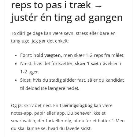
reps to pas i træk →
justér én ting ad gangen
To dårlige dage kan være søvn, stress eller bare en
tung uge. Jeg gør det enkelt:
Først:
hold vægten
, men skær 1-2 reps fra målet.
Næst: hvis det fortsætter,
skær 1 sæt
i øvelsen i
1-2 uger.
Sidst: hvis du stadig sidder fast, så er du kandidat
til deload (se længere nede).
Og ja: skriv det ned. En
træningslogbog
kan være
notes-app, papir eller app. Du behøver ikke et
smartwatch, der fortæller dig, at du “er et batteri”. Men
du skal kunne se, hvad du lavede sidst.