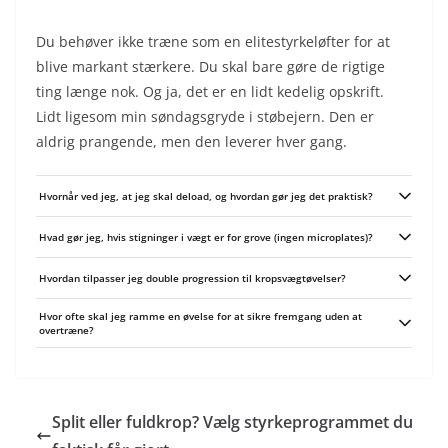
Du behøver ikke træne som en elitestyrkeløfter for at
blive markant stærkere. Du skal bare gøre de rigtige
ting længe nok. Og ja, det er en lidt kedelig opskrift.
Lidt ligesom min søndagsgryde i støbejern. Den er
aldrig prangende, men den leverer hver gang.
Hvornår ved jeg, at jeg skal deload, og hvordan gør jeg det praktisk?
Tegn på behov for deload er vedvarende træthed, faldende præstationer
Hvad gør jeg, hvis stigninger i vægt er for grove (ingen microplates)?
eller stigende RPE/RIR for samme vægt over flere uger. En simpel løsning er
7-10 dages let træning: skru volumen ned 30-50% eller hold volumen men
Hvis 2,5 kg er for stort et spring, brug alternative progressioner: læg ekstra
træn med RIR 3-4 og kortere sæt; alternativt lav teknisk arbejde uden
Hvordan tilpasser jeg double progression til kropsvægtøvelser?
gentagelser, et ekstra sæt, bedre tempo eller kortere pauser, og arbejd med
maksimal belastning.
strengere tekniske parametre. Du kan også implementere halvrep/eksentrisk
Brug samme princip: sæt et rep-interval, øg først reps i intervallet og når du
fokus eller små eksterne vægte (rygsæk, vandflasker) indtil du får
Hvor ofte skal jeg ramme en øvelse for at sikre fremgang uden at
når toppen, gør øvelsen sværere (f.eks. skråere vinkel, hævede fødder,
microplader.
overtræne?
vægtvest) og gå tilbage i reps. Du kan også øge sæt eller indføre
langsommere eksentriske faser som progressionstrin.
For de fleste motionister fungerer 2-3 gange per muskelgruppe om ugen
bedst - det giver både stimulus og restitution. Hvis frekvensen er lav (1
gang/uge), øg volumen per session og brug mindre vægtstigning pr. cyklus;
hvis du træner hyppigere, hold per-session-volumen lavere og fokusér på
Split eller fuldkrop? Vælg styrkeprogrammet du
konsistent double progression.