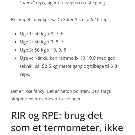
“pæne” reps, øger du vægten næste gang.
Eksempel i bænkpres: Du kører 3 sæt á 6-10 reps.
Uge 1: 50 kg x 8, 7, 6
Uge 2: 50 kg x 9, 8, 7
Uge 3: 50 kg x 10, 9, 8
Uge 4: Når du kan ramme fx 10,10,9 med god
teknik, så:
52,5 kg
næste gang og tilbage til 6-8
reps.
Det er ikke fancy. Det er netop pointen. Den slags
simple regler overlever travle uger.
RIR og RPE: brug det
som et termometer, ikke