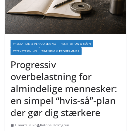
PRESTATION & PERIODISERING
RESTITUTION & SØVN
STYRKETRÆNING
TRÆNING & PROGRAMMER
Progressiv
overbelastning for
almindelige mennesker:
en simpel “hvis-så”-plan
der gør dig stærkere
3. marts 2026
Katrine Holmgren