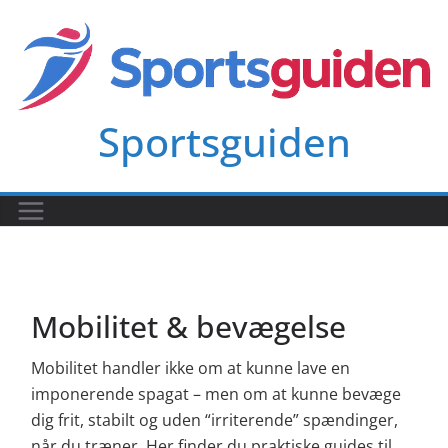
Skip
to
content
Sportsguiden
Mobilitet & bevægelse
Mobilitet handler ikke om at kunne lave en
imponerende spagat – men om at kunne bevæge
dig frit, stabilt og uden “irriterende” spændinger,
når du træner. Her finder du praktiske guides til