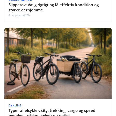
Sjippetov: Vælg rigtigt og få effektiv kondition og
styrke derhjemme
4. august 2026
CYKLING
Typer af elcykler: city, trekking, cargo og speed
pedelec – sådan vælger du rigtigt