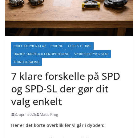
CYKELUDSTYR & GEAR
CYKLING
GUIDES TIL KØB
SKADER, SMERTER & GENOPTRÆNING
SPORTSUDSTYR & GEAR
TEKNIK & PACING
7 klare forskelle på SPD
og SPD-SL der gør dit
valg enkelt
3. april 2026
Mads Krog
Her er det korte overblik før vi går i dybden: