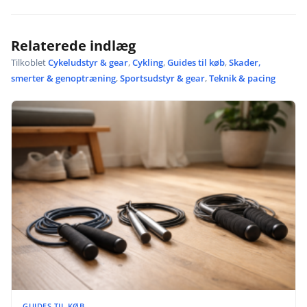
Relaterede indlæg
Tilkoblet
Cykeludstyr & gear
,
Cykling
,
Guides til køb
,
Skader,
smerter & genoptræning
,
Sportsudstyr & gear
,
Teknik & pacing
GUIDES TIL KØB