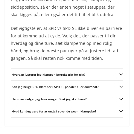
siddeposition, så er der enten noget i setuppet, der
skal kigges på, eller også er det tid til et blik udefra.
Det vigtigste er, at SPD vs SPD-SL ikke bliver en barriere
for at komme ud at cykle. Vælg det, der passer til din
hverdag og dine ture, sæt klamperne op med rolig
hånd, og brug de næste par uger på at justere lidt ad
gangen. Så skal resten nok komme med tiden.
Hvordan justerer jeg klampen korrekt trin for trin?
Start med at placere klampen så den omtrentligt ligger under din
Kan jeg bruge SPD-klamper i SPD-SL pedaler eller omvendt?
metatarsale-hoved (ballen af foden) og centrer den efter skoens midterlinie.
Stram klampen let, tag en kort testtur på 10-20 minutter og mærk efter
Nej, SPD (to-huls) og SPD-SL (tre-huls) er mekanisk inkompatible og kan ikke
knæsmerter, prikken eller ujævn tråd; flyt kun én lille justering ad gangen (2-
Hvordan vælger jeg hvor meget float jeg skal have?
blandes direkte. Løsninger er at skifte pedaler, købe en separat sko til hvert
3 mm eller et par grader). Gentag tests og lås først helt fast når positionen
system eller finde specialadaptere/dual-platform-pedaler, men den enkleste
føles stabil, og opsøg en bikefitter ved vedvarende problemer.
Vælg mere float hvis du har følt eller tidligere har haft knæproblemer eller
og mest pålidelige vej er at matche sko og pedaler til samme system.
Hvad kan jeg gøre for at undgå sovende tæer i klampsko?
usikker fodstilling, og mindre float hvis du vil have maksimal power-
transmission og en helt fast fornemmelse. Start konservativt med en
Prøv først at flytte klampen en smule bagud, da for langt fremme øger tryk på
moderat mængde float, prøv på korte ture og reducer eller øg gradvist indtil
forfoden; tjek også skoens pasform og bredde, og undgå at spænde skoene
dine knæ og følelse i pedalen er komfortable.
for hårdt. Overvej tyndere eller anatomiske indlæg, mere rummelige
modeller eller en anden sålekonstruktion, og søg en fodspecialist hvis