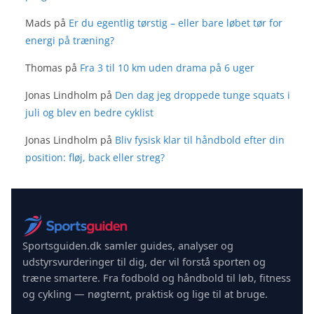
Mads
på
Er du egentlig tørstig – eller bare løbet tør for
energi på træning?
Thomas
på
Fra 3 til 10 km uden drama på 6 uger
Jonas Lindholm
på
Den dag jeg droppede tunge squats i
juli og blev en bedre cyklist
Jonas Lindholm
på
Bliv fysisk klar til håndbold efter din
position: fløj, back eller streg?
Sportsguiden.dk samler guides, analyser og
udstyrsvurderinger til dig, der vil forstå sporten og
træne smartere. Fra fodbold og håndbold til løb, fitness
og cykling — nøgternt, praktisk og lige til at bruge.