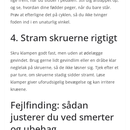
lige frem, når du sidder i pedalen. Stil dig afslappet op,
og se, hvordan dine fødder peger, når du bare står.
Prøv at efterligne det på cyklen, så du ikke tvinger
foden ind i en unaturlig vinkel.
4. Stram skruerne rigtigt
Skru klampen godt fast, men uden at ødelægge
gevindet. Brug gerne lidt gevindlim eller en dråbe klar
neglelak på skruerne, så de ikke løsner sig. Tjek efter et
par ture, om skruerne stadig sidder stramt. Løse
klamper giver uforudsigelig bevægelse og kan irritere
knæene.
Fejlfinding: sådan
justerer du ved smerter
og ubehag