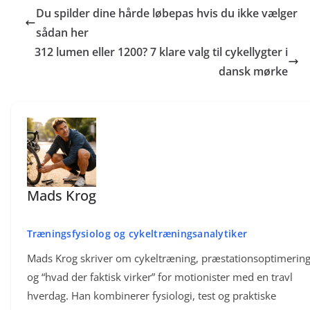
Du spilder dine hårde løbepas hvis du ikke vælger
symptomerne ikke forsvinder.
sådan her
312 lumen eller 1200? 7 klare valg til cykellygter i
dansk mørke
Mads Krog
Træningsfysiolog og cykeltræningsanalytiker
Mads Krog skriver om cykeltræning, præstationsoptimerin
og “hvad der faktisk virker” for motionister med en travl
hverdag. Han kombinerer fysiologi, test og praktiske