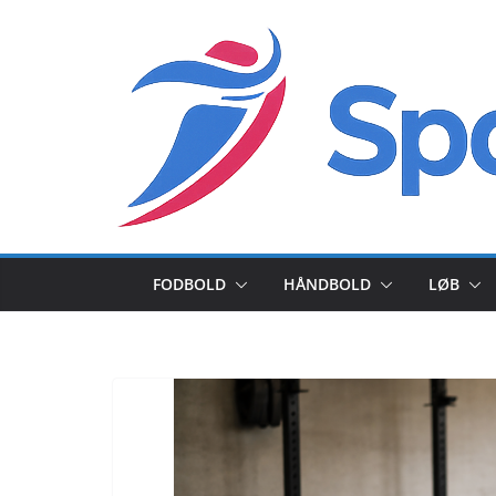
Skip
to
content
FODBOLD
HÅNDBOLD
LØB