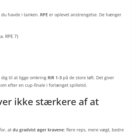
r du havde i tanken.
RPE
er oplevet anstrengelse. De hænger
a. RPE 7)
 dig til at ligge omkring
RIR 1-3
på de store løft. Det giver
m efter en cup-finale i forlænget spilletid.
ver ikke stærkere af at
for, at
du gradvist øger kravene
: flere reps, mere vægt, bedre