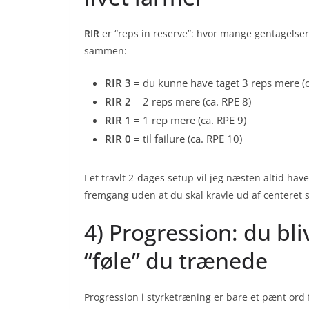
RIR
er “reps in reserve”: hvor mange gentagelse
sammen:
RIR 3
= du kunne have taget 3 reps mere (c
RIR 2
= 2 reps mere (ca. RPE 8)
RIR 1
= 1 rep mere (ca. RPE 9)
RIR 0
= til failure (ca. RPE 10)
I et travlt 2-dages setup vil jeg næsten altid have
fremgang uden at du skal kravle ud af centeret so
4) Progression: du bli
“føle” du trænede
Progression i styrketræning er bare et pænt ord 