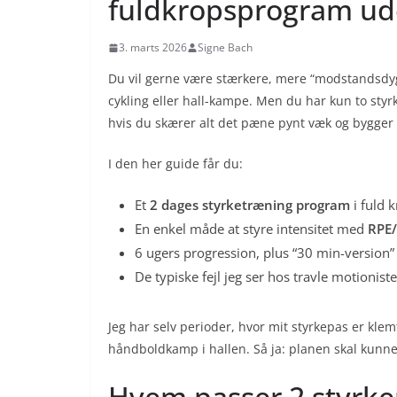
fuldkropsprogram ude
3. marts 2026
Signe Bach
Du vil gerne være stærkere, mere “modstandsdygt
cykling eller hall-kampe. Men du har kun to styrk
hvis du skærer alt det pæne pynt væk og bygger
I den her guide får du:
Et
2 dages styrketræning program
i fuld 
En enkel måde at styre intensitet med
RPE
6 ugers progression, plus “30 min-version”
De typiske fejl jeg ser hos travle motioni
Jeg har selv perioder, hvor mit styrkepas er kl
håndboldkamp i hallen. Så ja: planen skal kunne
Hvem passer 2 styrke