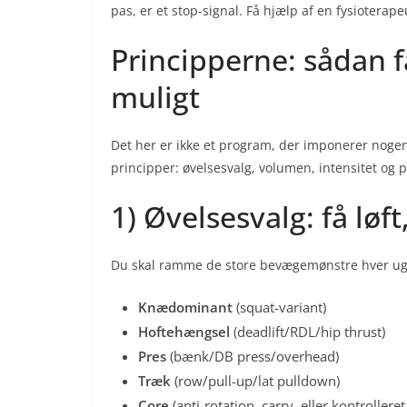
pas, er et stop-signal. Få hjælp af en fysioterapeu
Principperne: sådan f
muligt
Det her er ikke et program, der imponerer nogen p
principper: øvelsesvalg, volumen, intensitet og 
1) Øvelsesvalg: få løft
Du skal ramme de store bevægemønstre hver ug
Knædominant
(squat-variant)
Hoftehængsel
(deadlift/RDL/hip thrust)
Pres
(bænk/DB press/overhead)
Træk
(row/pull-up/lat pulldown)
Core
(anti-rotation, carry, eller kontrollere