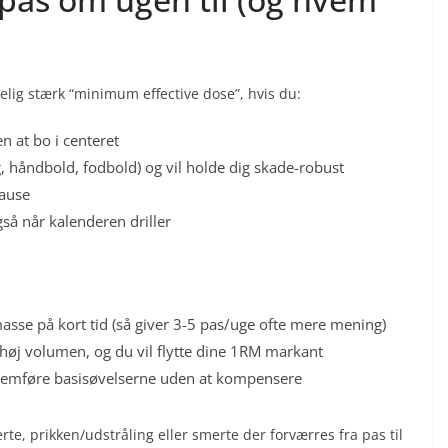
lig stærk “minimum effective dose”, hvis du:
n at bo i centeret
g, håndbold, fodbold) og vil holde dig skade-robust
pause
så når kalenderen driller
sse på kort tid (så giver 3-5 pas/uge ofte mere mening)
 høj volumen, og du vil flytte dine 1RM markant
nemføre basisøvelserne uden at kompensere
e, prikken/udstråling eller smerte der forværres fra pas til