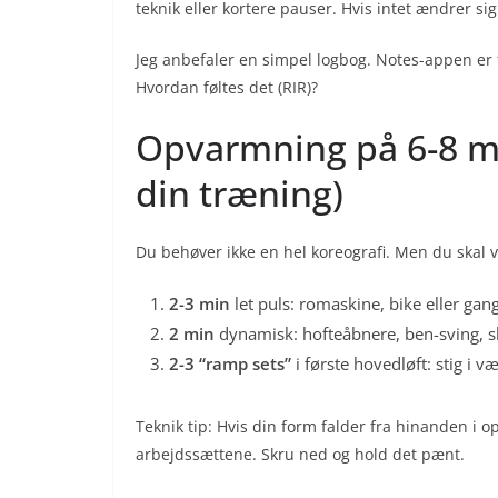
teknik eller kortere pauser. Hvis intet ændrer si
Jeg anbefaler en simpel logbog. Notes-appen er 
Hvordan føltes det (RIR)?
Opvarmning på 6-8 mi
din træning)
Du behøver ikke en hel koreografi. Men du skal 
2-3 min
let puls: romaskine, bike eller gan
2 min
dynamisk: hofteåbnere, ben-sving, sk
2-3 “ramp sets”
i første hovedløft: stig i væ
Teknik tip: Hvis din form falder fra hinanden i 
arbejdssættene. Skru ned og hold det pænt.