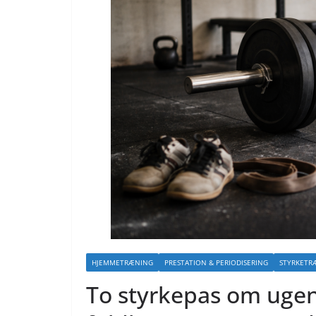
HJEMMETRÆNING
PRESTATION & PERIODISERING
STYRKETR
To styrkepas om ugen,