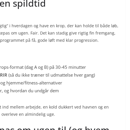
n spildtid
ig” i hverdagen og have en krop, der kan holde til både løb,
epas om ugen. Fair. Det kan stadig give rigtig fin fremgang,
 programmet på få, gode løft med klar progression.
krops-format (dag A og B) på 30-45 minutter
/RIR
(så du ikke træner til udmattelse hver gang)
 og hjemme/fitness-alternativer
ster, og hvordan du undgår dem
emt ind mellem arbejde, en kold dukkert ved havnen og en
 overleve en almindelig uge.
pas om ugen til (og hvem