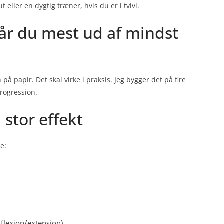
t eller en dygtig træner, hvis du er i tvivl.
år du mest ud af mindst
å papir. Det skal virke i praksis. Jeg bygger det på fire
progression.
, stor effekt
e:
t flexion/extension)