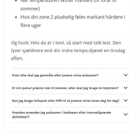
Når temperaturen skifter markant (fx forår til
sommer)
Hvis din zone 2 pludselig føles markant hårdere i
flere uger
Og husk: Hvis du er i tvivl, så start med talk test. Den
lyver sjældnere end din indre tempo-djævel en tirsdag
aften.
Hvor ofte skal jeg genmåle eller justere mine pulszoner?
Genmål når du ændrer træningsmængde eller -type væsentligt, efter en
Er mit pulsur præcist nok til testene, eller skal jeg bruge en brystrem?
periode på 6-12 uger, eller ved markante livsændringer (fx vægttab, sygdom,
graviditet). Brug korte felt-tests eller talk test som tjek hver 4-6 uge og basér
Til rolige ture og talk test kan mange moderne håndledsure være fine, men
justeringer på trends, ikke enkeltstående dage.
Kan jeg bruge hvilepuls eller HRV til at justere mine zoner dag for dag?
til tærskeltests og intervaller er brystremmere mere pålidelige på grund af
bedre pulsfølsomhed. Sammenlign altid dit ur med en brystrem én gang for
Brug hvilepuls og HRV som dag-til-dag readiness-indikator: hvis hvilepulsen er
at tjekke afvigelsen.
Hvordan anvender jeg pulszoner i holdsport eller intervallignende
markant forhøjet eller HRV lav, skaler intensiteten ned den dag. Ændr ikke
aktiviteter?
dine faste zoner ud fra enkeltstående målinger; justér træningen i stedet og
se på 7-14 dages trends.
Brug zonerne til at planlægge konditionstimer og restitutionsarbejde frem for
at styre hvert eneste sprint i kamp. Mål tid i zone under specifikke drills,
kombiner med RPE og GPS/work-rate for at evaluere kravene fra kampe, og