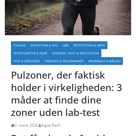
CYKLING
KONDITION & VO2
LØB
RESTITUTION & SØVN
SPORTSUDSTYR & GEAR
SUNDHED, KOST & RESTITUTION
TEST & MÅLINGER
TRÆNING & PROGRAMMER
WEARABLES & MÅLING
Pulzoner, der faktisk
holder i virkeligheden: 3
måder at finde dine
zoner uden lab-test
3. marts 2026
Signe Bach