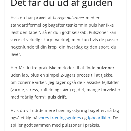
Det får du ud af guiden
Hvis du har prøvet at
beregn pulszoner
med en
standardformel og bagefter tænkt “min puls har ikke
læst den tabel”, så er du i godt selskab. Pulszoner kan
være et virkelig skarpt værktøj, men kun hvis de passer
nogenlunde til din krop, din hverdag og den sport, du
laver.
Her får du tre praktiske metoder til at finde
pulzoner
uden lab, plus en simpel 2-ugers proces til at tjekke,
om zonerne virker. Jeg tager også de klassiske fejlkilder
(varme, stress, koffein og søvn) og det, mange forveksler
med “dårlig form”:
puls drift
.
Hvis du vil nørde mere træningsstyring bagefter, så tag
også et kig på
vores træningsguides
og
løbeartikler
. De
spiller godt sammen med pulszoner i praksis.