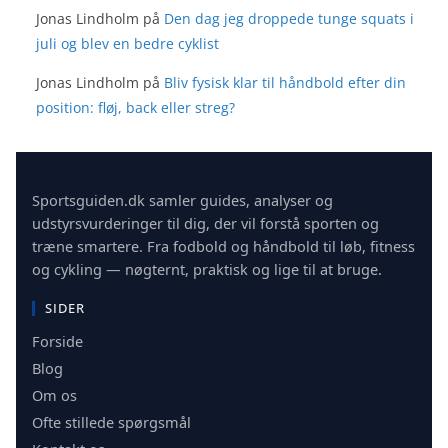
Jonas Lindholm
på
Den dag jeg droppede tunge squats i
juli og blev en bedre cyklist
Jonas Lindholm
på
Bliv fysisk klar til håndbold efter din
position: fløj, back eller streg?
Sportsguiden.dk samler guides, analyser og
udstyrsvurderinger til dig, der vil forstå sporten og
træne smartere. Fra fodbold og håndbold til løb, fitness
og cykling — nøgternt, praktisk og lige til at bruge.
SIDER
Forside
Blog
Om os
Ofte stillede spørgsmål