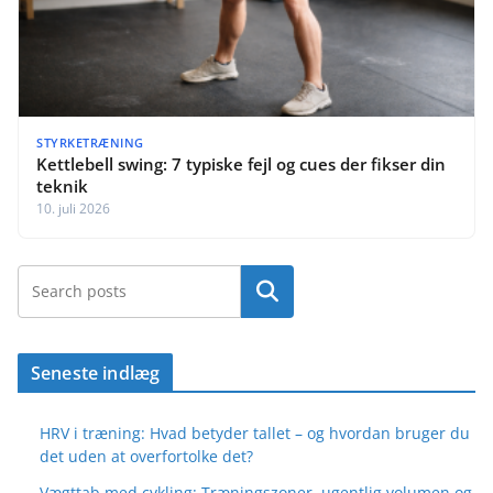
STYRKETRÆNING
Kettlebell swing: 7 typiske fejl og cues der fikser din
teknik
10. juli 2026
Søg
Seneste indlæg
HRV i træning: Hvad betyder tallet – og hvordan bruger du
det uden at overfortolke det?
Vægttab med cykling: Træningszoner, ugentlig volumen og