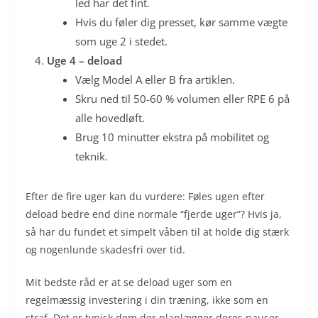
led har det fint.
Hvis du føler dig presset, kør samme vægte
som uge 2 i stedet.
Uge 4 – deload
Vælg Model A eller B fra artiklen.
Skru ned til 50-60 % volumen eller RPE 6 på
alle hovedløft.
Brug 10 minutter ekstra på mobilitet og
teknik.
Efter de fire uger kan du vurdere: Føles ugen efter
deload bedre end dine normale “fjerde uger”? Hvis ja,
så har du fundet et simpelt våben til at holde dig stærk
og nogenlunde skadesfri over tid.
Mit bedste råd er at se deload uger som en
regelmæssig investering i din træning, ikke som en
straf. Det er typisk dem der planlægger deres pauser,