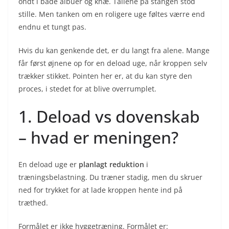
ondt i både albuer og knæ. Tallene på stangen stod
stille. Men tanken om en roligere uge føltes værre end
endnu et tungt pas.
Hvis du kan genkende det, er du langt fra alene. Mange
får først øjnene op for en deload uge, når kroppen selv
trækker stikket. Pointen her er, at du kan styre den
proces, i stedet for at blive overrumplet.
1. Deload vs dovenskab
– hvad er meningen?
En deload uge er
planlagt reduktion
i
træningsbelastning. Du træner stadig, men du skruer
ned for trykket for at lade kroppen hente ind på
træthed.
Formålet er ikke hyggetræning. Formålet er: