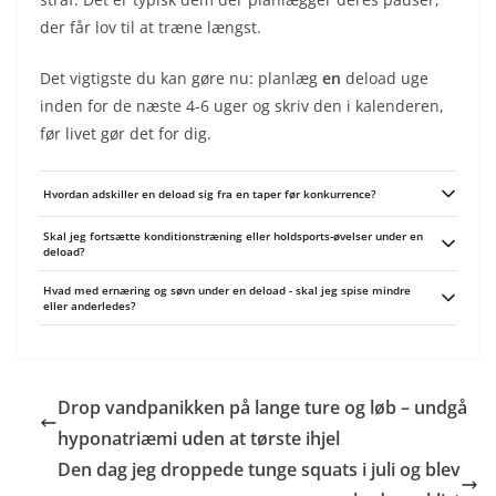
der får lov til at træne længst.
Det vigtigste du kan gøre nu: planlæg
en
deload uge
inden for de næste 4-6 uger og skriv den i kalenderen,
før livet gør det for dig.
Hvordan adskiller en deload sig fra en taper før konkurrence?
En deload er en planlagt restitutionsuge i et træningsforløb, mens en taper
Skal jeg fortsætte konditionstræning eller holdsports-øvelser under en
er en målrettet nedtrapning for at toppe til en konkurrence. Taperen
deload?
prioriterer at bevare nervesystemets friskhed og skarp teknik lige op til start,
ofte med større reduktion i volumen men bevarelse af enkelte skarpe løft,
Ja, men vælg lavintensive og tekniske varianter frem for intervalarbejde.
Hvad med ernæring og søvn under en deload - skal jeg spise mindre
hvor deloads er mere generelle pauser fra ophobet træthed.
Hold dig til kort, rolig cardio, mobilitet og tekniktræning der understøtter din
eller anderledes?
hovedsport, så du bevarer bevægelsesmønstre uden at genpåføre stor
træthed.
Brug deload-ugen til at prioritere søvn og restitutionsvenlig ernæring frem for
at jagte kalorieunderskud; hold proteinindtaget højt for
muskelvedligeholdelse og spis næringsrig mad som understøtter restitution.
Hvis du ikke er i et vægttab, behøver du ikke skære drastisk i kalorier -
Drop vandpanikken på lange ture og løb – undgå
fokusér på kvalitet, væske og ekstra søvn.
hyponatriæmi uden at tørste ihjel
Den dag jeg droppede tunge squats i juli og blev