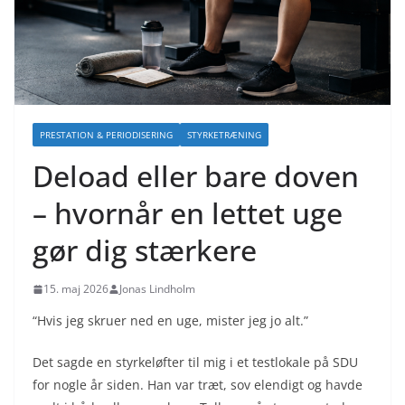
PRESTATION & PERIODISERING
STYRKETRÆNING
Deload eller bare doven
– hvornår en lettet uge
gør dig stærkere
15. maj 2026
Jonas Lindholm
“Hvis jeg skruer ned en uge, mister jeg jo alt.”
Det sagde en styrkeløfter til mig i et testlokale på SDU
for nogle år siden. Han var træt, sov elendigt og havde