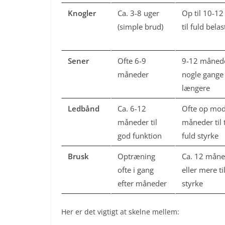
Knogler
Ca. 3-8 uger
Op til 10-12
(simple brud)
til fuld bela
Sener
Ofte 6-9
9-12 måned
måneder
nogle gange
længere
Ledbånd
Ca. 6-12
Ofte op mo
måneder til
måneder til 
god funktion
fuld styrke
Brusk
Optræning
Ca. 12 måne
ofte i gang
eller mere ti
efter måneder
styrke
Her er det vigtigt at skelne mellem: