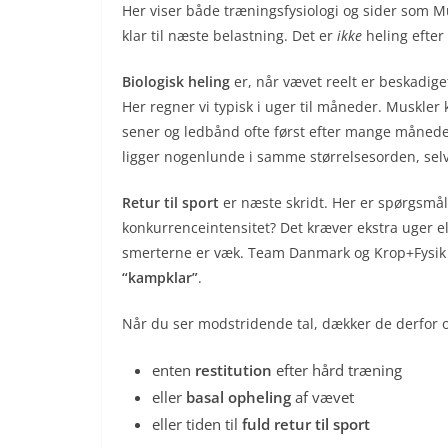
Her viser både træningsfysiologi og sider som 
klar til næste belastning. Det er
ikke
heling efter
Biologisk heling
er, når vævet reelt er beskadige
Her regner vi typisk i uger til måneder. Muskler k
sener og ledbånd ofte først efter mange måneder
ligger nogenlunde i samme størrelsesorden, selv
Retur til sport
er næste skridt. Her er spørgsmå
konkurrenceintensitet? Det kræver ekstra uger 
smerterne er væk. Team Danmark og Krop+Fysik 
“kampklar”
.
Når du ser modstridende tal, dækker de derfor o
enten
restitution
efter hård træning
eller
basal opheling
af vævet
eller tiden til
fuld retur til sport