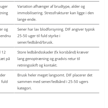
 uger
Variation afhænger af brudtype, alder og
stning
immobilisering. Stressfrakturer kan ligge i den
lange ende.
er og
Sener har lav blodforsyning. DIF angiver typisk
 endnu
25-50 uger til fuld styrke i
sener/ledbånd/brusk.
d 12
Store ledbåndsskader (fx korsbånd) kræver
tæt på
lang genoptræning og gradvis retur til
retningsskift og kontakt.
der
Brusk heler meget langsomt. DIF placerer det
l fuld
sammen med sener/ledbånd i 25-50 ugers
kategori.