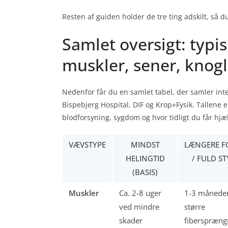
Resten af guiden holder de tre ting adskilt, så d
Samlet oversigt: typis
muskler, sener, knog
Nedenfor får du en samlet tabel, der samler inter
Bispebjerg Hospital, DIF og Krop+Fysik. Tallene 
blodforsyning, sygdom og hvor tidligt du får hjæ
VÆVSTYPE
MINDST
LÆNGERE F
HELINGTID
/ FULD ST
(BASIS)
Muskler
Ca. 2-8 uger
1-3 månede
ved mindre
større
skader
fiberspræng