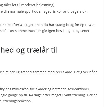
tåler let til moderat belastning).
e din normale sport uden øget risiko for tilbagefald).
k helet
efter 4-6 uger, men du har stadig brug for op til 4-8
sskift. Det samme mønster går igen hos knogler og sener,
ed og trælår til
der almindelig ømhed sammen med reel skade. Det giver både
skyldes mikroskopiske skader og betændelsesreaktioner.
nogle gange op til 3-4 dage efter meget uvant træning. Her er
al træningsreaktion.