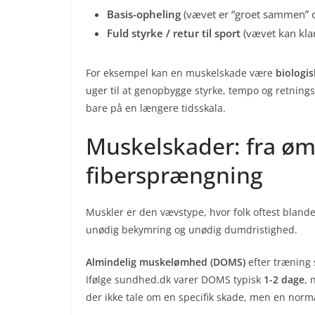
Basis-opheling
(vævet er “groet sammen” og 
Fuld styrke / retur til sport
(vævet kan klar
For eksempel kan en muskelskade være
biologis
uger til at genopbygge styrke, tempo og retning
bare på en længere tidsskala.
Muskelskader: fra ømh
fibersprængning
Muskler er den vævstype, hvor folk oftest blan
unødig bekymring og unødig dumdristighed.
Almindelig muskelømhed (DOMS)
efter træning 
Ifølge sundhed.dk varer DOMS typisk
1-2 dage
, 
der ikke tale om en specifik skade, men en norm