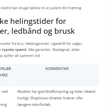
u bedre kan bruge tallene til at justere din træning.
ke helingstider for
ler, ledbånd og brusk
valler fra bl.a. Heberygcenter, Ugeskrift for Læger,
er
typiske spænd
, ikke garantier. Skadegrad, alder,
lp spiller alt sammen ind.
ORLØB
KOMMENTAR
YRKE
r ved
Muskler har god blodforsyning og heler relativt
hurtigt. Eksplosive idrætter kræver ofte
ning
længere returforløb.