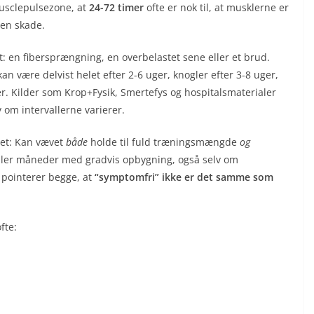
Musclepulsezone, at
24-72 timer
ofte er nok til, at musklerne er
 en skade.
t: en fibersprængning, en overbelastet sene eller et brud.
an være delvist helet efter 2-6 uger, knogler efter 3-8 uger,
. Kilder som Krop+Fysik, Smertefys og hospitalsmaterialer
 om intervallerne varierer.
let: Kan vævet
både
holde til fuld træningsmængde
og
eller måneder med gradvis opbygning, også selv om
pointerer begge, at
“symptomfri” ikke er det samme som
fte: