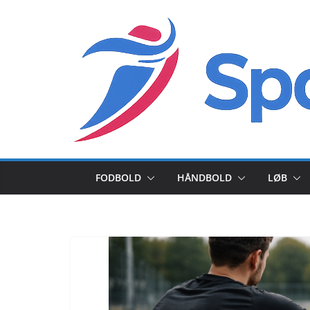
Skip
to
content
FODBOLD
HÅNDBOLD
LØB