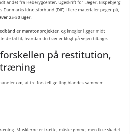
ndt andet fra Heberygcenter, Ugeskrift for Læger, Bispebjerg
s Danmarks Idrætsforbund (DIF) i flere materialer peger på,
æver 25-50 uger
.
 ledbånd er maratonprojekter
, og knogler ligger midt
e de tal til, hvordan du træner klogt på vejen tilbage.
 forskellen på restitution,
l træning
e handler om, at tre forskellige ting blandes sammen:
 træning. Musklerne er trætte, måske ømme, men ikke skadet.